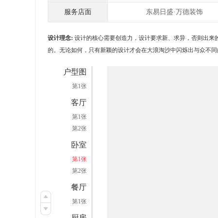
服务店面
东易日盛·万德装饰
设计理念:
设计的核心需要创造力，设计要求新、求异，否则出来的
的。无论如何，只有新颖的设计才会在大浪淘沙中闪烁出与众不同
户型图
第1张
客厅
第1张
第2张
卧室
第1张
第2张
餐厅
第1张
厨房