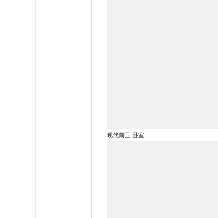
现代前卫-卧室