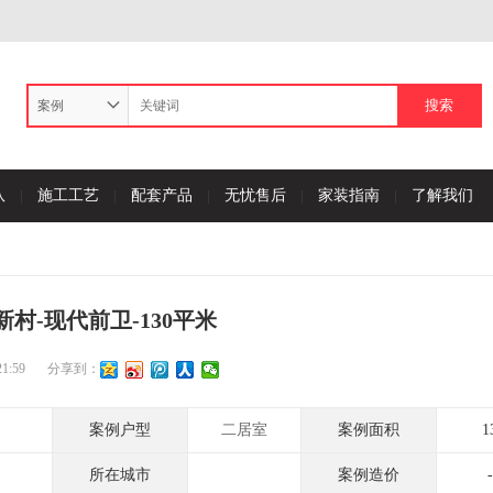
案例
队
施工工艺
配套产品
无忧售后
家装指南
了解我们
新村-现代前卫-130平米
1:59
分享到：
案例户型
二居室
案例面积
1
所在城市
案例造价
-