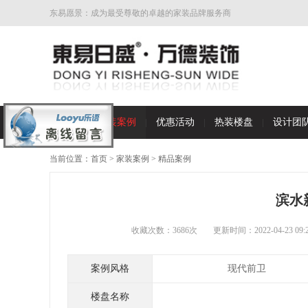
东易愿景：成为最受尊敬的卓越的家装品牌服务商
首页
家装案例
优惠活动
热装楼盘
设计团
当前位置：
首页
>
家装案例
>
精品案例
滨水
收藏次数：3686次
更新时间：2022-04-23 09:2
案例风格
现代前卫
楼盘名称