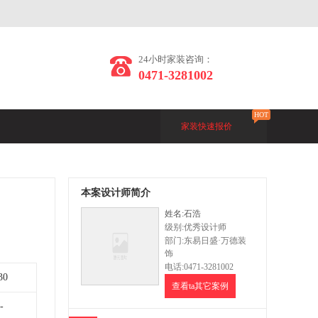
24小时家装咨询：
0471-3281002
HOT
家装快速报价
本案设计师简介
姓名:石浩
级别:优秀设计师
部门:东易日盛·万德装
饰
电话:0471-3281002
30
查看ta其它案例
-