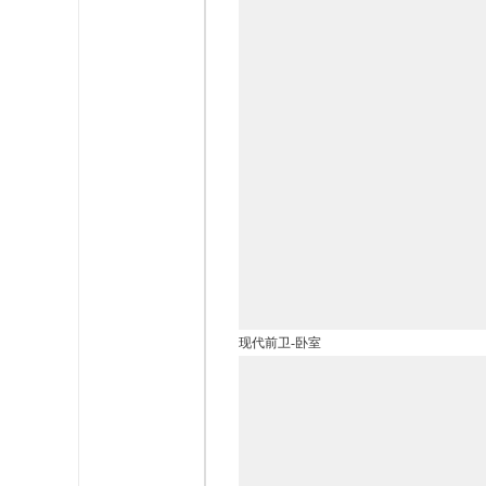
现代前卫-卧室