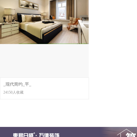
_现代简约_平_
24150人收藏