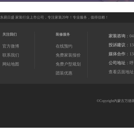
东易日盛 家装行业上市公司，专注家装20年！专业服务，值得信赖！
关注我们
装修服务
家装咨询
：04
投诉建议
：13
官方微博
在线预约
媒体合作
：13
联系我们
免费家装报价
公司地址
：呼
网站地图
免费户型规划
查看店面地址
团装优惠
©Copyright内蒙古