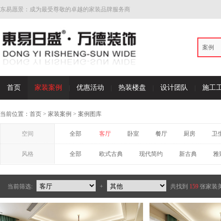
东易愿景：成为最受尊敬的卓越的家装品牌服务商
案例
首页
家装案例
优惠活动
热装楼盘
设计团队
施工
当前位置：
首页
>
家装案例
>
案例图库
空间
全部
客厅
卧室
餐厅
厨房
卫
风格
全部
欧式古典
现代简约
新古典
雅
当前筛选:
+
共找到
159
张家装