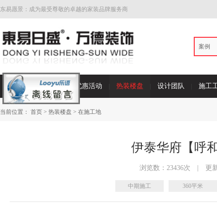
东易愿景：成为最受尊敬的卓越的家装品牌服务商
案例
首页
家装案例
优惠活动
热装楼盘
设计团队
施工
当前位置：
首页
>
热装楼盘
>
在施工地
伊泰华府【呼
浏览数：23436次
|
更新时
中期施工
360平米